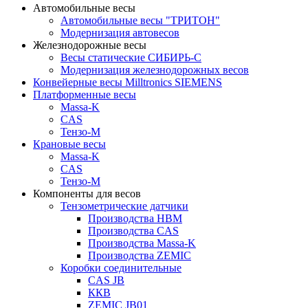
Автомобильные весы
Автомобильные весы "ТРИТОН"
Модернизация автовесов
Железнодорожные весы
Весы статические СИБИРЬ-С
Модернизация железнодорожных весов
Конвейерные весы Milltronics SIEMENS
Платформенные весы
Massa-K
CAS
Тензо-М
Крановые весы
Massa-K
CAS
Тензо-М
Компоненты для весов
Тензометрические датчики
Производства HBM
Производства CAS
Производства Massa-K
Производства ZEMIC
Коробки соединительные
CAS JB
ККВ
ZEMIC JB01